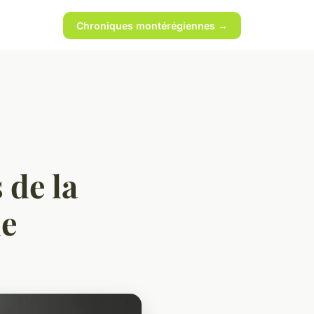
Chroniques montérégiennes →
 de la
le