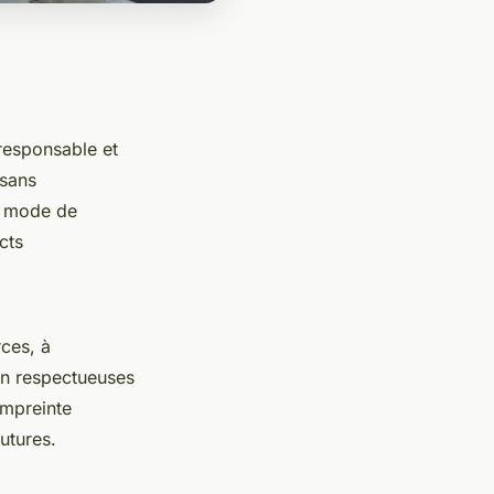
 responsable et
 sans
e mode de
cts
ces, à
on respectueuses
empreinte
utures.