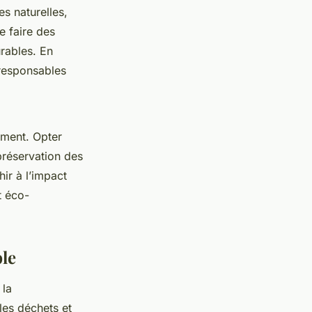
s naturelles,
e faire des
urables. En
 responsables
ement. Opter
préservation des
hir à l’impact
 éco-
le
 la
les déchets et