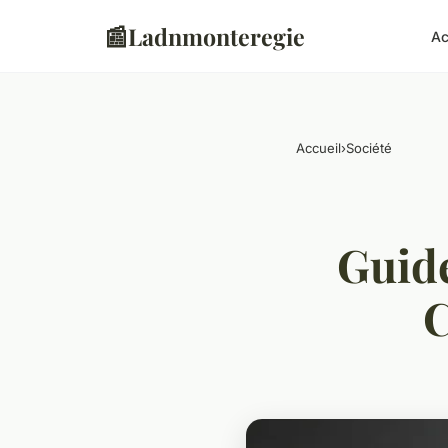
📰
Ladnmonteregie
Ac
Accueil
›
Société
Guide
C