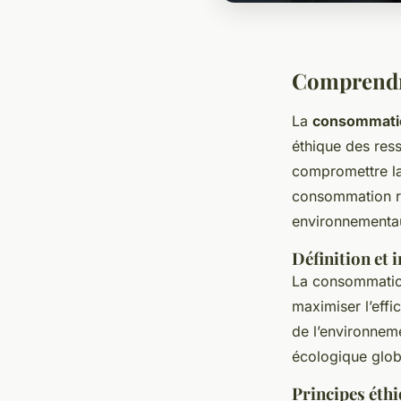
Comprendr
La
consommati
éthique des ress
compromettre la
consommation r
environnementau
Définition et
La consommation
maximiser l’eff
de l’environnem
écologique glob
Principes éth