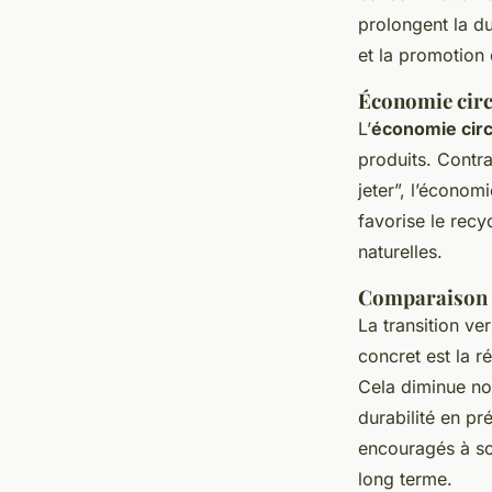
prolongent la d
et la promotion 
Économie circ
L’
économie circ
produits. Contra
jeter”, l’économ
favorise le recy
naturelles.
Comparaison e
La transition v
concret est la 
Cela diminue no
durabilité en pr
encouragés à sou
long terme.