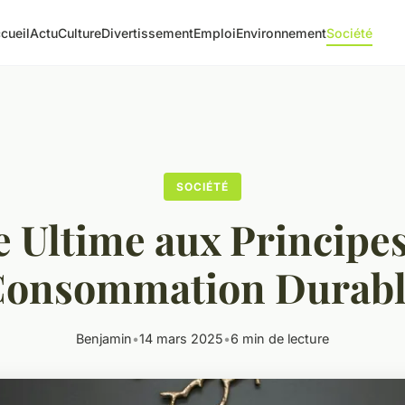
cueil
Actu
Culture
Divertissement
Emploi
Environnement
Société
SOCIÉTÉ
 Ultime aux Principes
onsommation Durab
Benjamin
•
14 mars 2025
•
6 min de lecture