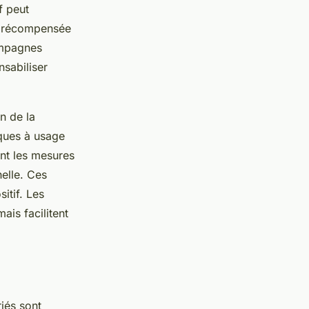
f peut
té récompensée
campagnes
nsabiliser
n de la
iques à usage
nt les mesures
elle. Ces
itif. Les
ais facilitent
riés sont