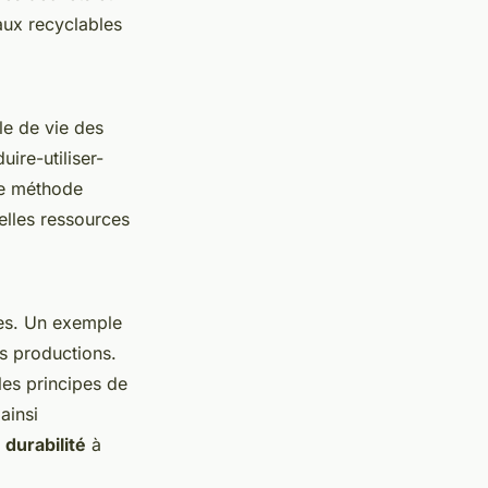
aux recyclables
le de vie des
ire-utiliser-
te méthode
velles ressources
ges. Un exemple
s productions.
es principes de
ainsi
a
durabilité
à