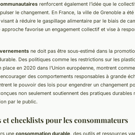
s communautaires
renforcent également l’idée que le collecti
ulser le changement. En France, la ville de Grenoble a é
 visant à réduire le gaspillage alimentaire par le biais de 
 approche favorise un engagement collectif et vise à respo
uvernements
ne doit pas être sous-estimé dans la promotio
rable. Des politiques comme les restrictions sur les plast
n place en 2020 dans l’Union européenne, montrent comme
 encourager des comportements responsables à grande éch
ntrent le pouvoir des lois pour engendrer un changement pos
conçues non seulement soutiennent des pratiques durables m
ion par le public.
 et checklists pour les consommateurs
ers une
consommation durable
, des outils et ressources va