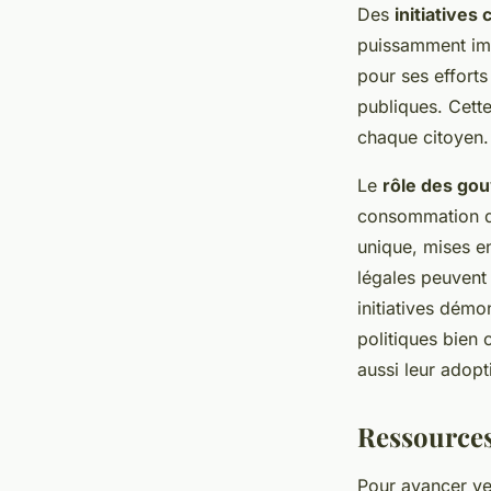
Des
initiative
puissamment imp
pour ses efforts
publiques. Cette
chaque citoyen.
Le
rôle des go
consommation du
unique, mises e
légales peuvent
initiatives démo
politiques bien 
aussi leur adopt
Ressources
Pour avancer v